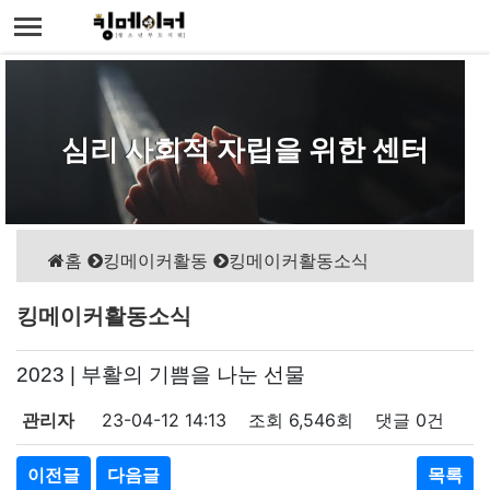
심리 사회적 자립을 위한 센터
홈
킹메이커활동
킹메이커활동소식
킹메이커활동소식
2023 | 부활의 기쁨을 나눈 선물
관리자
23-04-12 14:13
조회
6,546회
댓글
0건
이전글
다음글
목록