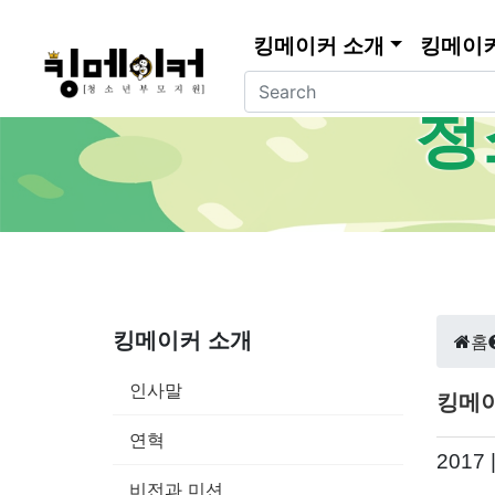
킹메이커 소개
킹메이
청
킹메이커 소개
홈
인사말
킹메
연혁
201
비전과 미션