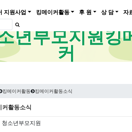
커 지원사업
킹메이커활동
후 원
상 담
자
소년부모지원킹
커
킹메이커활동
킹메이커활동소식
이커활동소식
7 | 청소년부모지원