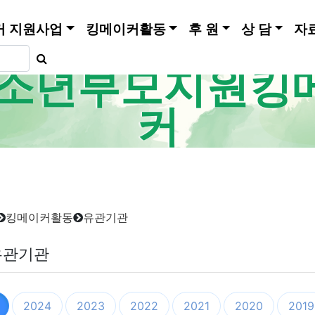
커 지원사업
킹메이커활동
후 원
상 담
자
소년부모지원킹
커
킹메이커활동
유관기관
유관기관
2024
2023
2022
2021
2020
2019