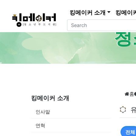
킹메이커 소개
킹메이
청
홈
킹메이커 소개
인사말
연혁
전체