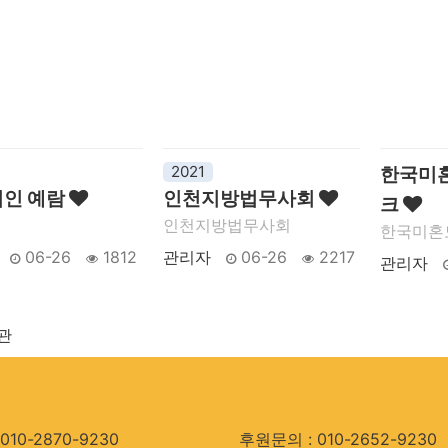
2021
한국미
인 예람
인천지방법무사회
크
인천지방법무사회
한국미혼
06-26
1812
관리자
06-26
2217
관리자
관
010-2870-9230
후원문의 : 010-2652-9230