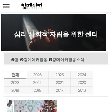
 사회적 자립을 위한 센터
청
홈
킹메이커활동
킹메이커활동소식
전체
2026
2025
2024
2023
2022
2021
2020
2019
2018
2017
2016