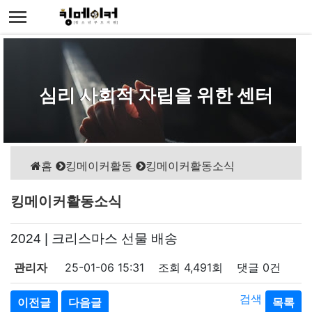
터
청소년부모지원킹메이커
홈
킹메이커활동
킹메이커활동소식
킹메이커활동소식
2024 | 크리스마스 선물 배송
관리자
25-01-06 15:31
조회
4,491회
댓글
0건
검색
이전글
다음글
목록